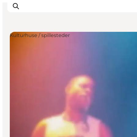
Kulturhuse / spillesteder
Aktiviteter
Mat och dryck
Planera din resa