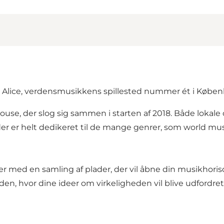
er Alice, verdensmusikkens spillested nummer ét i Køben
ouse, der slog sig sammen i starten af 2018. Både lokal
 der er helt dedikeret til de mange genrer, som world mu
ter med en samling af plader, der vil åbne din musikhori
den, hvor dine ideer om virkeligheden vil blive udfordret