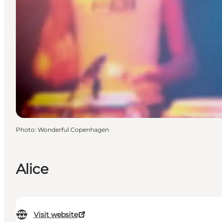
Photo
:
Wonderful Copenhagen
Alice
Visit website