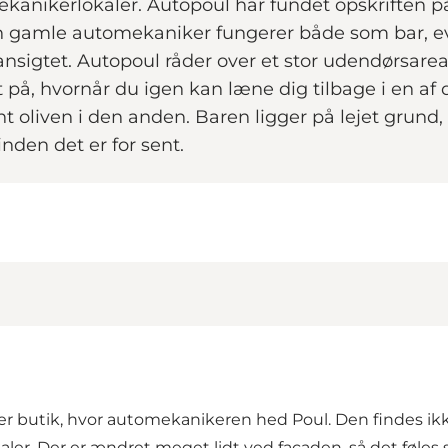
ikerlokaler. Autopoul har fundet opskriften på su
Den gamle automekaniker fungerer både som bar, 
ansigtet. Autopoul råder over et stor udendørsareal 
på, hvornår du igen kan læne dig tilbage i en af d
 oliven i den anden. Baren ligger på lejet grund, 
inden det er for sent.
 butik, hvor automekanikeren hed Poul. Den findes ikke 
kaler. Der er ændret meget lidt ved facaden, så det føle