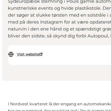
Sydeuropæisk stemning i Pouls gamle automekan
kunstneriske events og hvide plastikstole. 
der søger at slukke tørsten med en solstråle i 
med på deres Instagram for at være opdateret 
naturvin i den ene hånd og et spændstigt grønt
bliver den sidste, så skynd dig forbi Autopoul, 
Visit website
I Nordvest kvarteret lå der engang en automekaniker
bar og eventsted, der er rykket ind i Pouls gamle lo