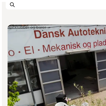
Natklubber og barer
Aktiviteter
Mat och dryck
Planera din resa