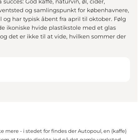
cces: God kaffe, naturvin, øl, cider,
eventsted og samlingspunkt for københavnere,
og har typisk åbent fra april til oktober. Følg
e ikoniske hvide plastikstole med et glas
og det er ikke til at vide, hvilken sommer der
mere - i stedet for findes der Autopoul, en (kaffe)
s som at træde direkte ind på det gamle værksted.