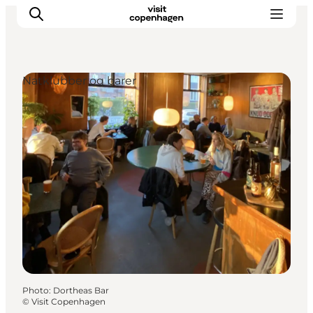
Natklubber og barer
Aktiviteter
Mat och dryck
Planera din resa
Photo
:
Dortheas Bar
©
Visit Copenhagen