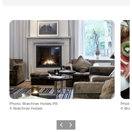
Photo
:
Brøchner Hotels PR
Photo
©
Brøchner Hotels
©
Brø
Previous
Next