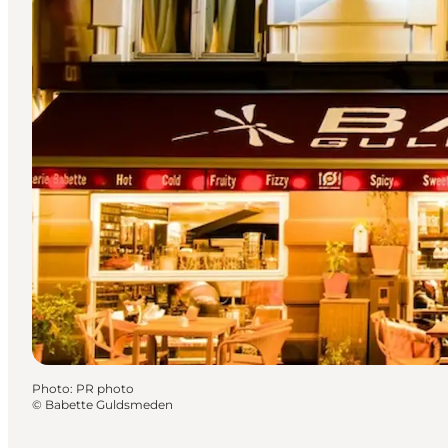
Photo
:
PR photo
©
Babette Guldsmeden