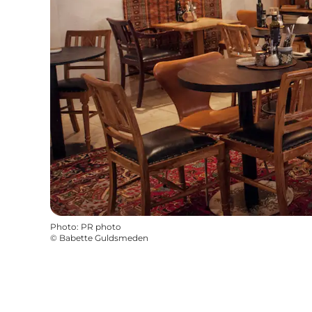
Photo
:
PR photo
©
Babette Guldsmeden