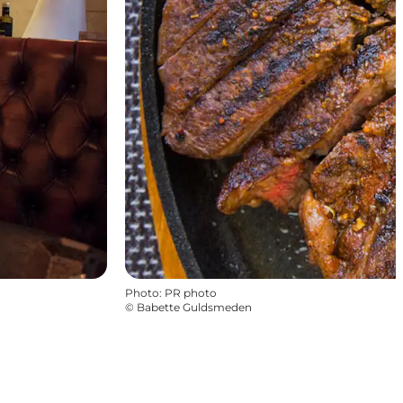
Photo
:
PR photo
©
Babette Guldsmeden