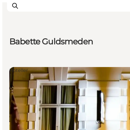
Babette Guldsmeden
Aktiviteter
Mat och dryck
Planera din resa
Hoteller