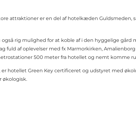
tore attraktioner er en del af hotelkæden Guldsmeden,
u også rig mulighed for at koble af i den hyggelige gård 
ag fuld af oplevelser med fx Marmorkirken, Amalienborg Sl
rostationer 500 meter fra hotellet og nemt komme run
r hotellet Green Key certificeret og udstyret med øko
r økologisk.