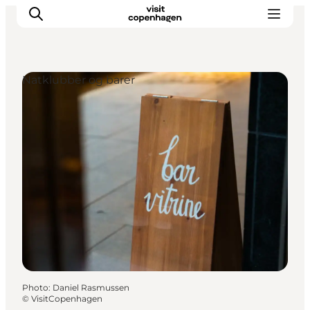
Natklubber og barer
Aktiviteter
Mat och dryck
Planera din resa
Photo
:
Daniel Rasmussen
©
VisitCopenhagen