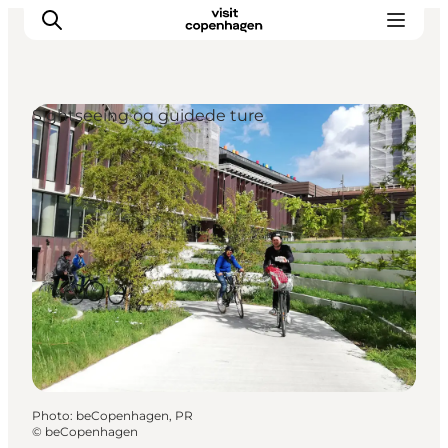
Sightseeing og guidede ture
Aktiviteter
Mat och dryck
Planera din resa
Photo
:
beCopenhagen, PR
©
beCopenhagen