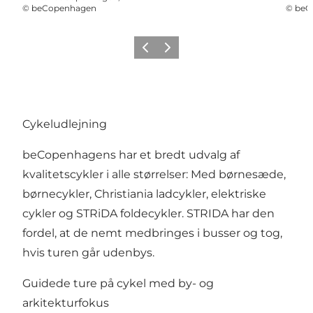
©
beCopenhagen
©
beC
Previous
Next
Cykeludlejning
beCopenhagens har et bredt udvalg af
kvalitetscykler i alle størrelser: Med børnesæde,
børnecykler, Christiania ladcykler, elektriske
cykler og STRiDA foldecykler. STRIDA har den
fordel, at de nemt medbringes i busser og tog,
hvis turen går udenbys.
Guidede ture på cykel med by- og
arkitekturfokus