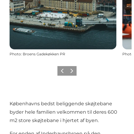
Photo
:
Broens Gadekøkken PR
Photo
Previous
Next
Københavns bedst beliggende skøjtebane
byder hele familien velkommen til deres 600
m2 store skøjtebane i hjertet af byen.
For enden af Inderhavnsbroen på den