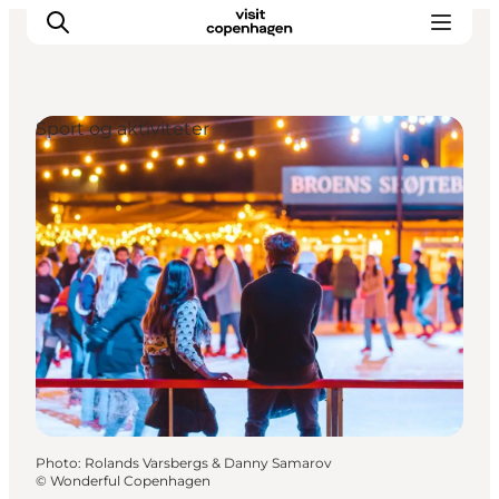
Sport og aktiviteter
Aktiviteter
Mat och dryck
Planera din resa
Photo
:
Rolands Varsbergs & Danny Samarov
©
Wonderful Copenhagen