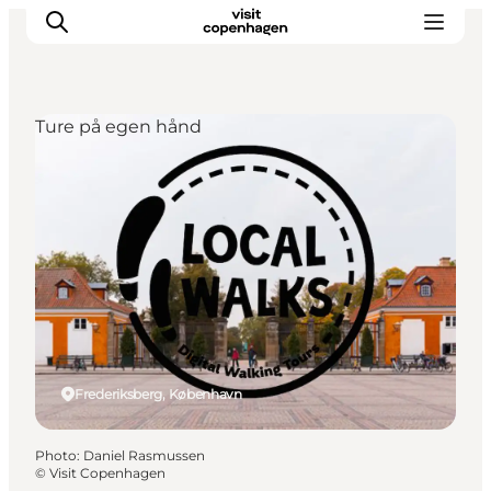
Ture på egen hånd
Aktiviteter
Mat och dryck
Planera din resa
Frederiksberg, København
Photo
:
Daniel Rasmussen
©
Visit Copenhagen