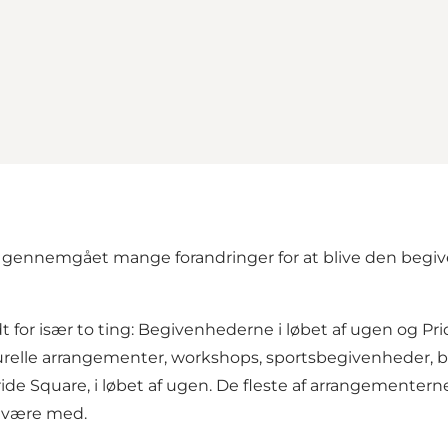
 gennemgået mange forandringer for at blive den begive
or især to ting: Begivenhederne i løbet af ugen og Pride
lturelle arrangementer, workshops, sportsbegivenheder,
de Square, i løbet af ugen. De fleste af arrangementern
n være med.