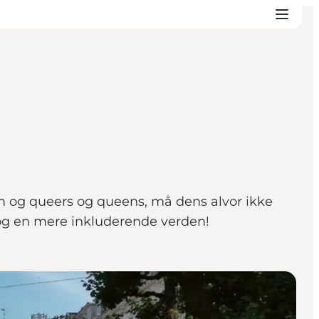
m og queers og queens, må dens alvor ikke
 og en mere inkluderende verden!