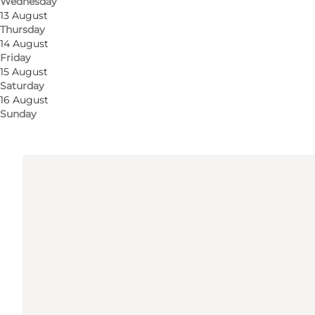
Wednesday
Get directions
13 August
Thursday
Rådhuspladsen
14 August
Friday
1599 København V
15 August
Saturday
16 August
Get directions
Sunday