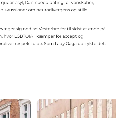
queer-asyl, DJ's, speed dating for venskaber,
 diskussioner om neurodivergens og stille
væger sig ned ad Vesterbro for til sidst at ende på
tion, hvor LGBTQIA+ kæmper for accept og
 forbliver respektfulde. Som Lady Gaga udtrykte det: