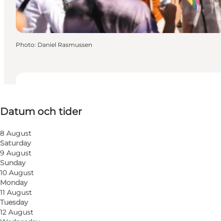
Photo
:
Daniel Rasmussen
Datum och tider
Datum och tider
Visit website
8 August
Saturday
9 August
Sunday
10 August
Monday
11 August
Tuesday
12 August