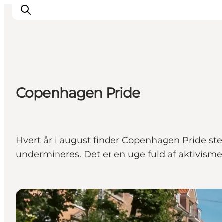
Aktiviteter
Copenhagen Pride
Mat och dryck
Planera din resa
Hvert år i august finder Copenhagen Pride st
undermineres. Det er en uge fuld af aktivism
Det sker