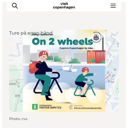
Ture på egen hånd
Aktiviteter
Mat och dryck
Planera din resa
Photo
:
cvs