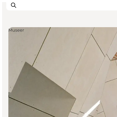
Museer
Aktiviteter
Mat och dryck
Planera din resa