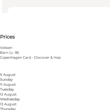
View opening hours
Öppettider
100 DKK
Prices
Accessibility
Filtrera efter månad
6 August
Visit website
Voksen
Thursday
Barn (u. 18)
7 August
Copenhagen Card - Discover & Hop
Friday
8 August
Saturday
9 August
Sunday
11 August
Tuesday
12 August
Wednesday
13 August
Thursday