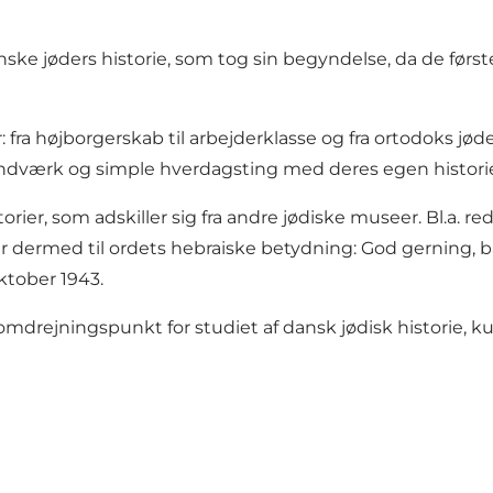
jøders historie, som tog sin begyndelse, da de første jø
r: fra højborgerskab til arbejderklasse og fra ortodoks j
ndværk og simple hverdagsting med deres egen histori
rier, som adskiller sig fra andre jødiske museer. Bl.a. r
rer dermed til ordets hebraiske betydning: God gernin
ktober 1943.
omdrejningspunkt for studiet af dansk jødisk historie, k