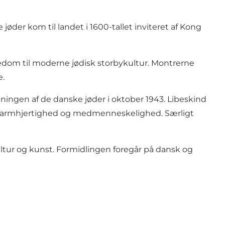
der kom til landet i 1600-tallet inviteret af Kong
ødedom til moderne jødisk storbykultur. Montrerne
e.
edningen af de danske jøder i oktober 1943. Libeskind
g, barmhjertighed og medmenneskelighed. Særligt
ultur og kunst. Formidlingen foregår på dansk og