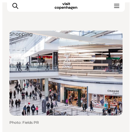
Shopping
Aktiviteter
Mat och dryck
Planera din resa
Photo
:
Fields PR