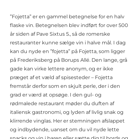
”Fojetta” er en gammel betegnelse for en halv
flaske vin. Betegnelsen blev indført for over 500
år siden af Pave Sixtus 5., så de romerske
restauranter kunne sælge vin i halve mål. I dag
kan du nyde en ”fojetta” på Fojetta, som ligger
på Frederiksberg på Borups Allé. Den lange, grå
gade kan virke lettere anonym, og er ikke
præget af et væld af spisesteder – Fojetta
fremstår derfor som en skjult perle, der i den
grad er værd at opsøge. I den gul- og
rødmalede restaurant møder du duften af
italiensk gastronomi, og lyden af livlig snak og
klirrende vinglas. Her er stemningen afslappet
og indbydende, uanset om du vil nyde lette
snacks og vin i baren eller sætte dig til bords og