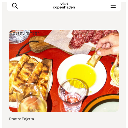
Restauranter
Aktiviteter
Mat och dryck
Planera din resa
Photo
:
Fojetta