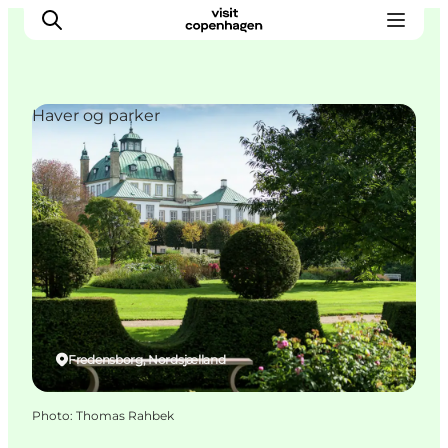
Haver og parker
Aktiviteter
Mat och dryck
Planera din resa
Fredensborg, Nordsjælland
Photo
:
Thomas Rahbek