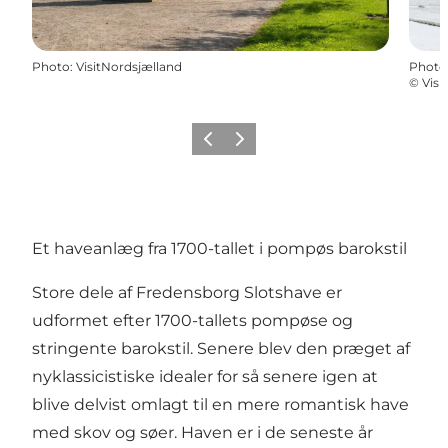
Photo
:
VisitNordsjælland
Photo
©
Visi
Previous
Next
Et haveanlæg fra 1700-tallet i pompøs barokstil
Store dele af Fredensborg Slotshave er
udformet efter 1700-tallets pompøse og
stringente barokstil. Senere blev den præget af
nyklassicistiske idealer for så senere igen at
blive delvist omlagt til en mere romantisk have
med skov og søer. Haven er i de seneste år