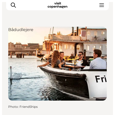
Bådudlejere
Aktiviteter
Mat och dryck
Planera din resa
Photo
:
FriendShips