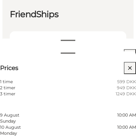
FriendShips
View opening hours
Öppettider
See prices
Prices
Visit website
Filtrera efter månad
6 August
10:00 AM
1 time
599 DKK
Thursday
2 timer
949 DKK
7 August
10:00 AM
3 timer
1249 DKK
Friday
8 August
10:00 AM
Saturday
9 August
10:00 AM
Sunday
10 August
10:00 AM
Monday