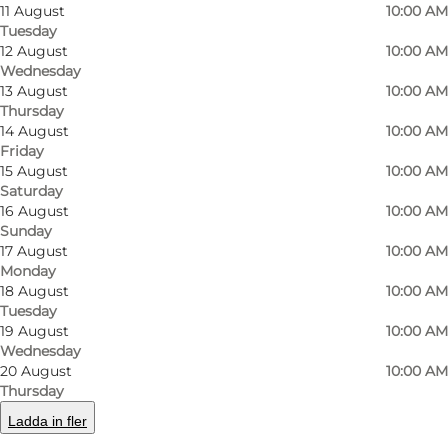
11 August
10:00 AM
Tuesday
12 August
10:00 AM
Wednesday
13 August
10:00 AM
Thursday
14 August
10:00 AM
Friday
15 August
10:00 AM
Saturday
Photo
:
Wonderful Copenhagen
Photo
16 August
10:00 AM
©
FriendShips
Sunday
17 August
10:00 AM
Monday
Previous
Next
18 August
10:00 AM
Tuesday
19 August
10:00 AM
Wednesday
20 August
10:00 AM
Det er svært at komme på en mere
Thursday
charmerende måde at opleve København på
Ladda in fler
end fra en vuggende båd gennem kanalerne.