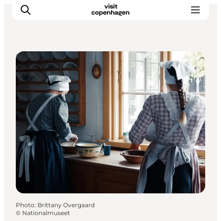
Museer
Aktiviteter
Mat och dryck
Planera din resa
Photo
:
Brittany Overgaard
©
Nationalmuseet