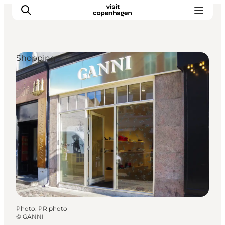
Shopping
Aktiviteter
Mat och dryck
Planera din resa
Photo
:
PR photo
©
GANNI