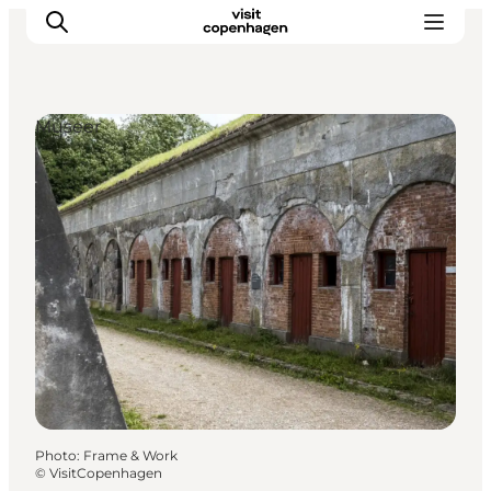
Museer
Aktiviteter
Mat och dryck
Planera din resa
Photo
:
Frame & Work
©
VisitCopenhagen