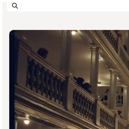
Kirker og klostre
Aktiviteter
Mat och dryck
Planera din resa