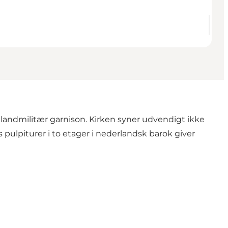
andmilitær garnison. Kirken syner udvendigt ikke
ulpiturer i to etager i nederlandsk barok giver