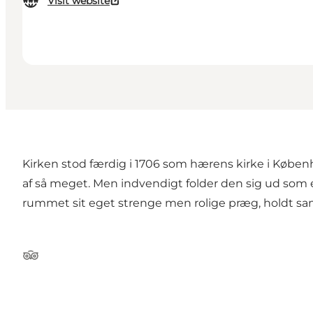
Visit website
Kirken stod færdig i 1706 som hærens kirke i Købe
af så meget. Men indvendigt folder den sig ud som e
rummet sit eget strenge men rolige præg, holdt samm
Tripadvisor