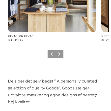
Photo
:
PR Photo
Photo
©
GOODS
©
GO
Previous
Next
De siger det selv bedst:” A personally curated
selection of quality Goods”. Goods sælger
udvalgte mærker og egne designs af herretøj I
høj kvalitet.