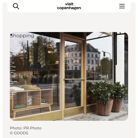
Shopping
Aktiviteter
Mat och dryck
Planera din resa
Photo
:
PR Photo
©
GOODS