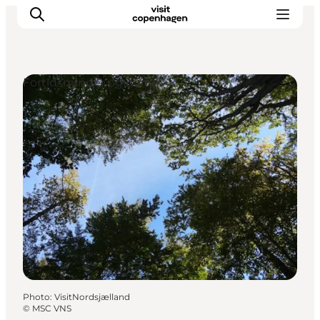
Fortidsminder og ruiner
Aktiviteter
Mat och dryck
Planera din resa
Photo
:
VisitNordsjælland
©
MSC VNS