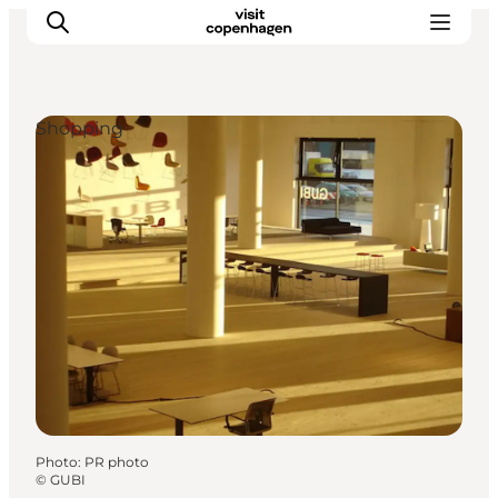
Shopping
Aktiviteter
Mat och dryck
Planera din resa
Photo
:
PR photo
©
GUBI