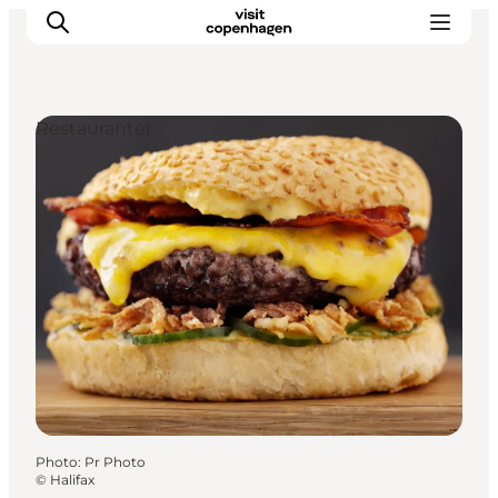
Restauranter
Aktiviteter
Mat och dryck
Planera din resa
Photo
:
Pr Photo
©
Halifax