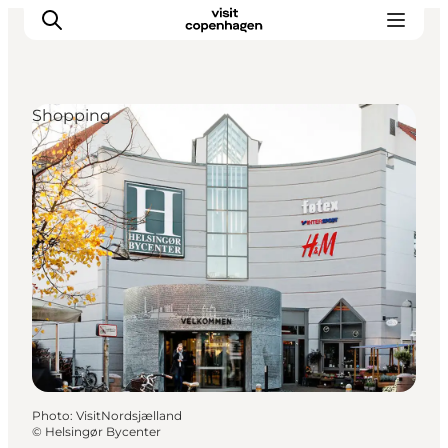
Shopping
Aktiviteter
Mat och dryck
Planera din resa
Photo
:
VisitNordsjælland
©
Helsingør Bycenter