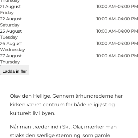
Thursday
21 August
10:00 AM–04:00 PM
Previous
Next
Friday
22 August
10:00 AM–04:00 PM
Saturday
25 August
10:00 AM–04:00 PM
Tuesday
26 August
10:00 AM–04:00 PM
Midt i Helsingør, tæt på det historiske centrum
Wednesday
og ikke langt fra Kronborg Slot, ligger Skt. Olai
27 August
10:00 AM–04:00 PM
Kirken som et roligt og imponerende
Thursday
vidnesbyrd om byens lange historie. Allerede i
Ladda in fler
1200-tallet begyndte man at bygge kirken, og
den blev opkaldt efter den norske helgenkong
Olav den Hellige. Gennem århundrederne har
kirken været centrum for både religiøst og
kulturelt liv i byen.
Når man træder ind i Skt. Olai, mærker man
straks den særlige stemning, som gamle