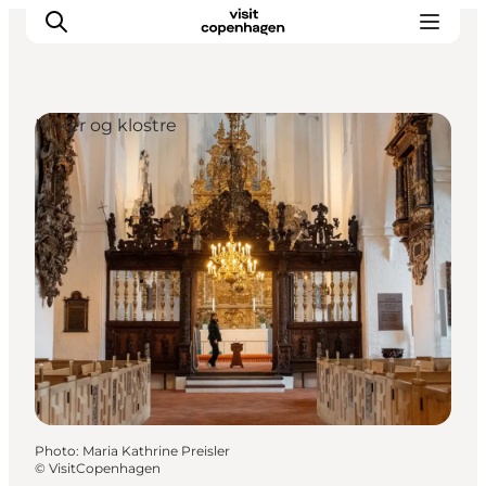
Kirker og klostre
Aktiviteter
Mat och dryck
Planera din resa
Photo
:
Maria Kathrine Preisler
©
VisitCopenhagen