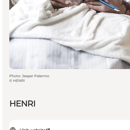
Photo
:
Jesper Palermo
©
HENRI
HENRI