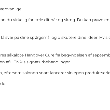
 sædvanlige
an du virkelig forkæle dit hår og skæg. Du kan prøve en
få svar på dine spørgsmål og diskutere dine ideer. Hvis 
deres såkaldte Hangover Cure fra begyndelsen af septemb
en af HENRIs signaturbehandlinger.
m, eftersom salonen snart lancerer sin egen produktseri
ide
.