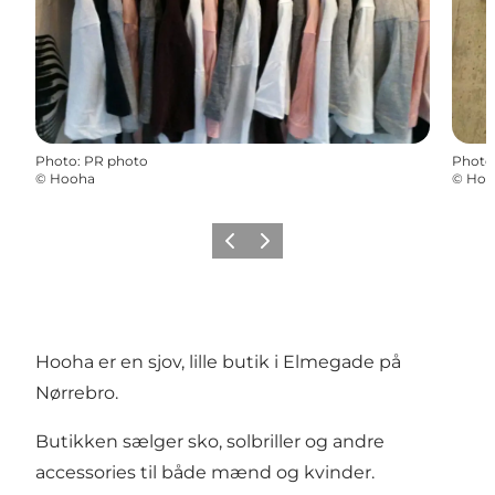
Photo
:
PR photo
Photo
©
Hooha
©
Hoo
Previous
Next
Hooha er en sjov, lille butik i Elmegade på
Nørrebro.
Butikken sælger sko, solbriller og andre
accessories til både mænd og kvinder.