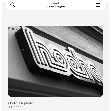
Shopping
Aktiviteter
Mat och dryck
Planera din resa
Photo
:
PR photo
©
Hooha