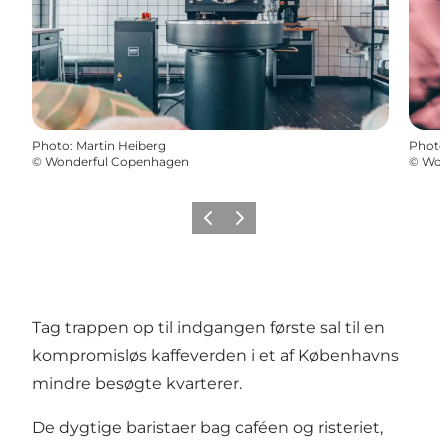
Photo
:
Martin Heiberg
Photo
©
Wonderful Copenhagen
©
Won
Previous
Next
Tag trappen op til indgangen første sal til en
kompromisløs kaffeverden i et af Københavns
mindre besøgte kvarterer.
De dygtige baristaer bag caféen og risteriet,