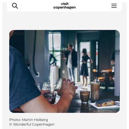
Cafeer
Aktiviteter
Mat och dryck
Planera din resa
Photo
:
Martin Heiberg
©
Wonderful Copenhagen