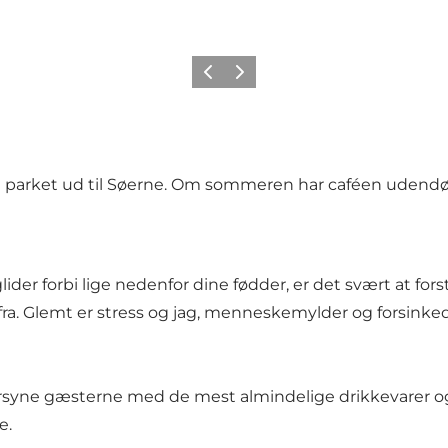
Previous
Next
te parket ud til Søerne. Om sommeren har caféen udendør
ider forbi lige nedenfor dine fødder, er det svært at for
rfra. Glemt er stress og jag, menneskemylder og forsin
rsyne gæsterne med de mest almindelige drikkevarer og et
e.