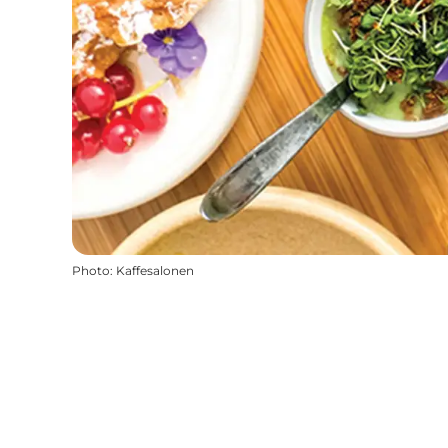
Photo
:
Kaffesalonen