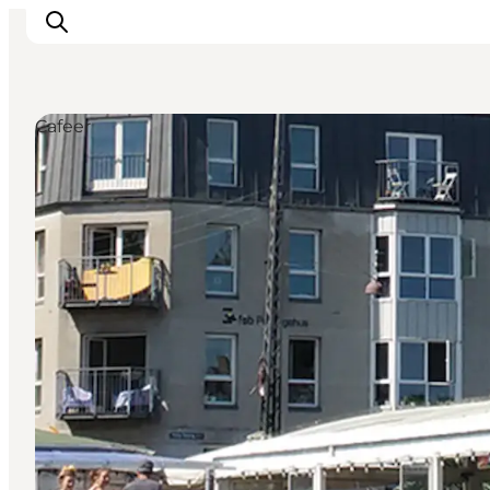
Cafeer
Aktiviteter
Mat och dryck
Planera din resa