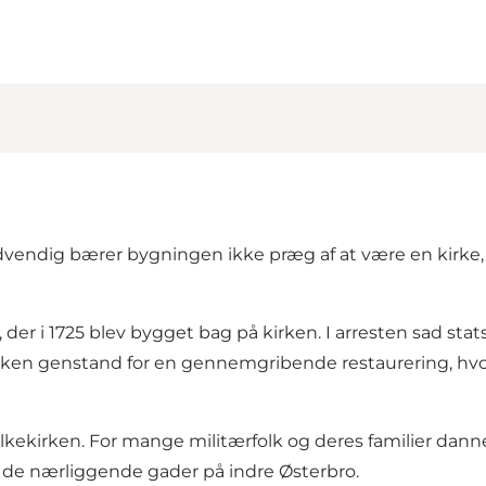
 Udvendig bærer bygningen ikke præg af at være en kirke,
er i 1725 blev bygget bag på kirken. I arresten sad stat
rken genstand for en gennemgribende restaurering, hvor 
 Folkekirken. For mange militærfolk og deres familier dan
er de nærliggende gader på indre Østerbro.