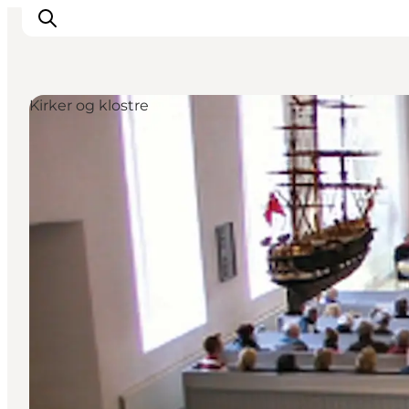
Kirker og klostre
Aktiviteter
Mat och dryck
Planera din resa