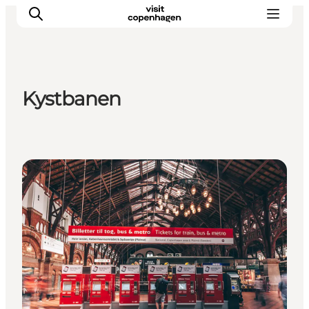
Kystbanen
Aktiviteter
Mat och dryck
Planera din resa
Offentlig transport