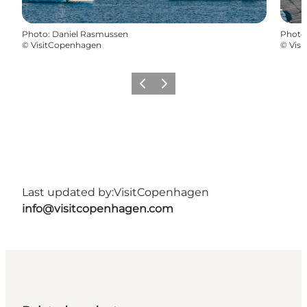
Photo
:
Daniel Rasmussen
Photo
©
VisitCopenhagen
©
Vis
Previous
Next
Last updated by:
VisitCopenhagen
info@visitcopenhagen.com