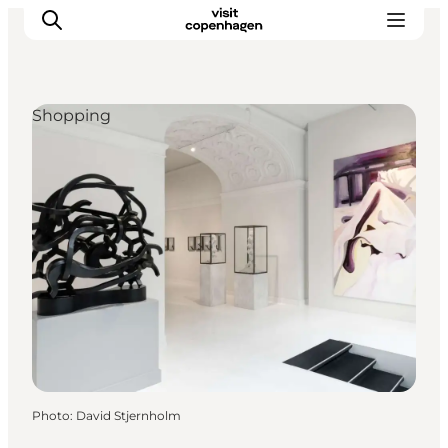
Shopping
Aktiviteter
Mat och dryck
Planera din resa
Photo
:
David Stjernholm