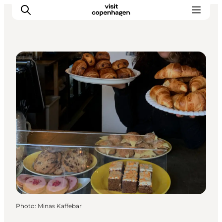
Cafeer
Aktiviteter
Mat och dryck
Planera din resa
Photo
:
Minas Kaffebar