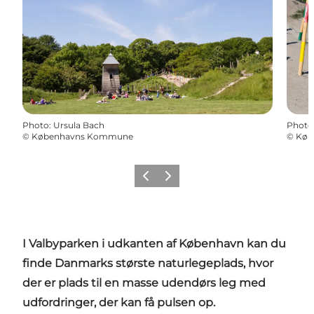
Photo
:
Ursula Bach
Photo
©
Københavns Kommune
©
Køb
Previous
Next
I Valbyparken i udkanten af København kan du
finde Danmarks største naturlegeplads, hvor
der er plads til en masse udendørs leg med
udfordringer, der kan få pulsen op.