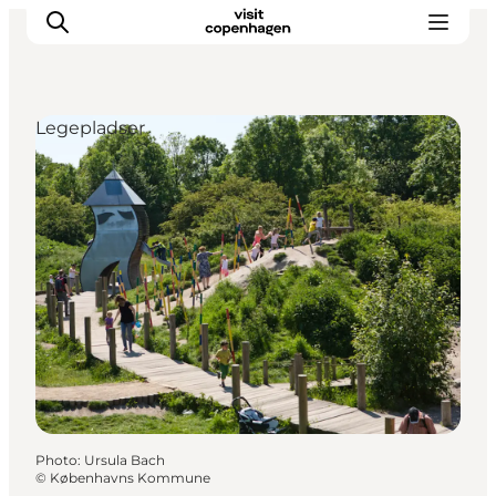
Legepladser
Aktiviteter
Mat och dryck
Planera din resa
Photo
:
Ursula Bach
©
Københavns Kommune