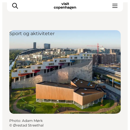
Sport og aktiviteter
Aktiviteter
Mat och dryck
Planera din resa
Photo
:
Adam Mørk
©
Ørestad Streethal