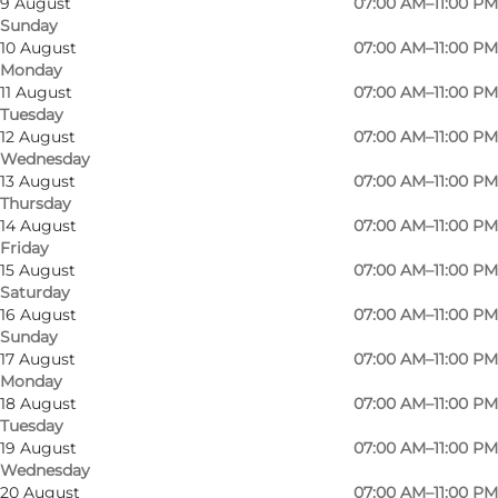
9 August
07:00 AM–11:00 PM
Sunday
10 August
07:00 AM–11:00 PM
Monday
11 August
07:00 AM–11:00 PM
Tuesday
12 August
07:00 AM–11:00 PM
Wednesday
13 August
07:00 AM–11:00 PM
Thursday
14 August
07:00 AM–11:00 PM
Friday
Photo
:
Adam Mørk
Photo
15 August
07:00 AM–11:00 PM
©
Ørestad Streethal
©
Øres
Saturday
16 August
07:00 AM–11:00 PM
Sunday
Previous
Next
17 August
07:00 AM–11:00 PM
Monday
18 August
07:00 AM–11:00 PM
Tuesday
19 August
07:00 AM–11:00 PM
Ørestad Streethal er en arkitektonisk perle
Wednesday
20 August
07:00 AM–11:00 PM