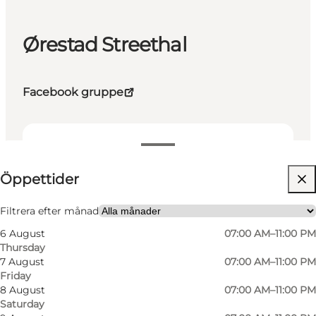
Ørestad Streethal
Facebook gruppe
View opening hours
Öppettider
Visit website
Filtrera efter månad
6 August
07:00 AM–11:00 PM
Thursday
7 August
07:00 AM–11:00 PM
Friday
8 August
07:00 AM–11:00 PM
Saturday