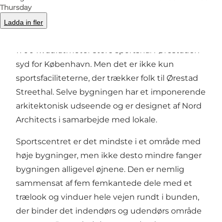
med masser af potentiale
Thursday
Der er nærmest ingen grænser for hvilke
Ladda in fler
sportsaktiviteter, du kan kaste dig ud i i den
1700 kvadratmeter store sportshal i
Ørestaden
syd for København. Men det er ikke kun
sportsfaciliteterne, der trækker folk til Ørestad
Streethal. Selve bygningen har et imponerende
arkitektonisk udseende og er designet af Nord
Architects i samarbejde med lokale.
Sportscentret er det mindste i et område med
høje bygninger, men ikke desto mindre fanger
bygningen alligevel øjnene. Den er nemlig
sammensat af fem femkantede dele med et
trælook og vinduer hele vejen rundt i bunden,
der binder det indendørs og udendørs område