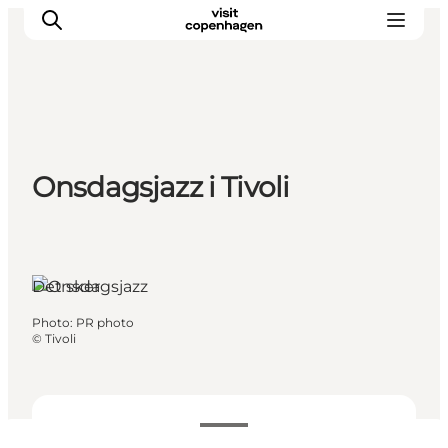
Aktiviteter
Onsdagsjazz i Tivoli
Mat och dryck
Planera din resa
Det sker
Photo
:
PR photo
©
Tivoli
Datum och tider