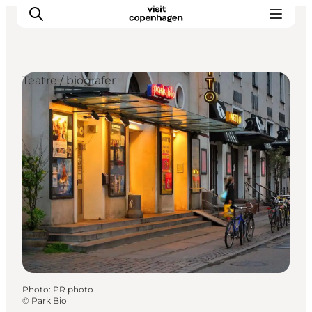
Teatre / biografer
Aktiviteter
Mat och dryck
Planera din resa
Photo
:
PR photo
©
Park Bio