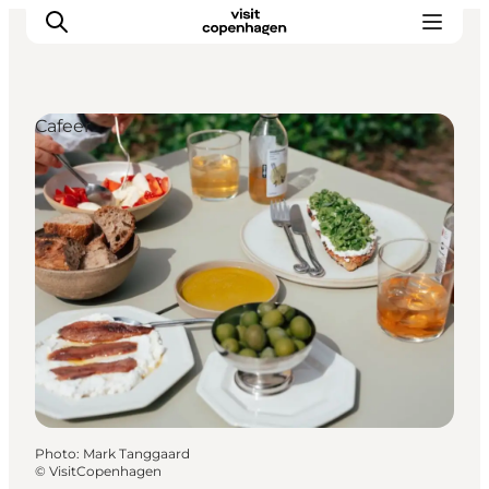
Cafeer
Aktiviteter
Mat och dryck
Planera din resa
Photo
:
Mark Tanggaard
©
VisitCopenhagen