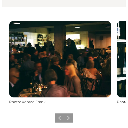
Photo
:
Konrad Frank
Photo
Previous
Next