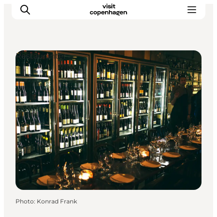
Restauranter
Aktiviteter
Mat och dryck
Planera din resa
Photo
:
Konrad Frank