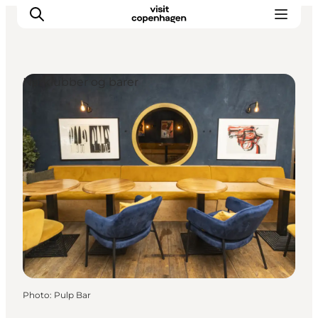
Natklubber og barer
Aktiviteter
Mat och dryck
Planera din resa
Photo
:
Pulp Bar