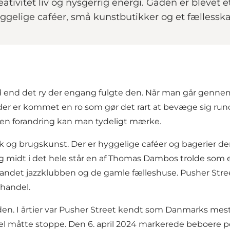
eativitet liv og nysgerrig energi. Gaden er bleve
ggelige caféer, små kunstbutikker og et fællesska
 sted end det ry der engang fulgte den. Når man går ge
er er kommet en ro som gør det rart at bevæge sig rund
 den forandring kan man tydeligt mærke.
g brugskunst. Der er hyggelige caféer og bagerier der 
 midt i det hele står en af Thomas Dambos trolde som 
 andet jazzklubben og de gamle fælleshuse. Pusher Street
 handel.
en. I årtier var Pusher Street kendt som Danmarks mest
l måtte stoppe. Den 6. april 2024 markerede beboere pol