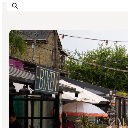
Arkitektur og byrum
Aktiviteter
Mat och dryck
Planera din resa