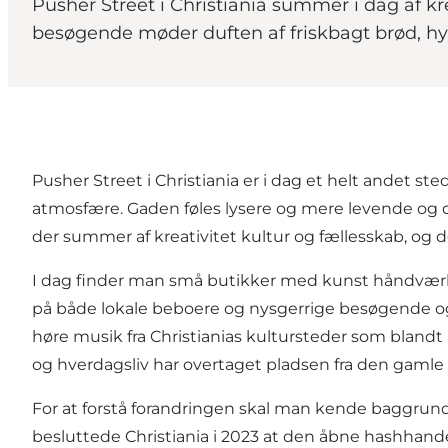
Pusher Street i Christiania summer i dag af kr
besøgende møder duften af friskbagt brød, hy
Pusher Street i Christiania er i dag et helt andet
atmosfære. Gaden føles lysere og mere levende og d
der summer af kreativitet kultur og fællesskab, og
I dag finder man små butikker med kunst håndværk o
på både lokale beboere og nysgerrige besøgende og
høre musik fra Christianias kultursteder som blandt
og hverdagsliv har overtaget pladsen fra den gamle
For at forstå forandringen skal man kende baggrund
besluttede Christiania i 2023 at den åbne hashhande