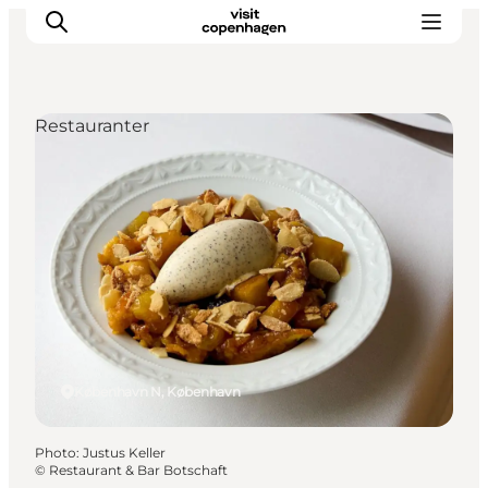
Restauranter
Aktiviteter
Mat och dryck
Planera din resa
København N, København
Photo
:
Justus Keller
©
Restaurant & Bar Botschaft