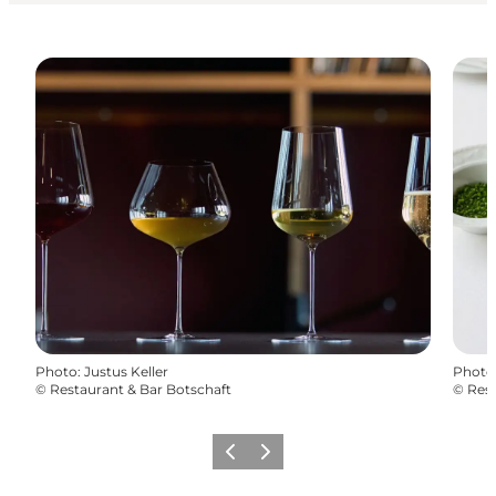
Photo
:
Justus Keller
Photo
©
Restaurant & Bar Botschaft
©
Rest
Previous
Next