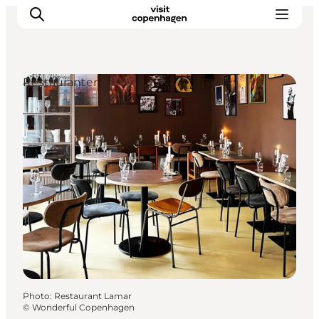
Restauranter
Aktiviteter
Mat och dryck
Planera din resa
Photo
:
Restaurant Lamar
©
Wonderful Copenhagen