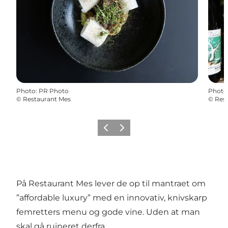
Photo
:
PR Photo
Photo
©
Restaurant Mes
©
Res
Previous
Next
På Restaurant Mes lever de op til mantraet om
”affordable luxury” med en innovativ, knivskarp
femretters menu og gode vine. Uden at man
skal gå ruineret derfra.