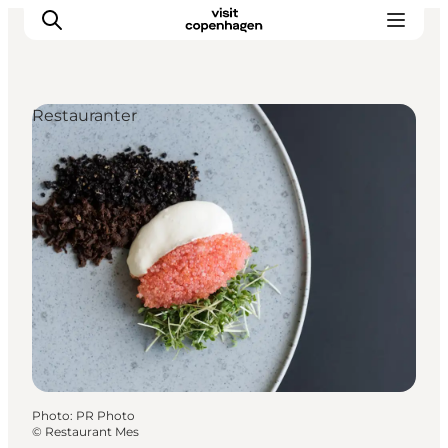
Restauranter
Aktiviteter
Mat och dryck
Planera din resa
Photo
:
PR Photo
©
Restaurant Mes