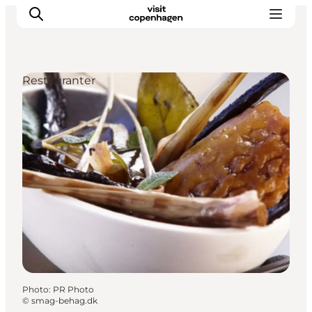
Restauranter
Aktiviteter
Mat och dryck
Planera din resa
Photo
:
PR Photo
©
smag-behag.dk