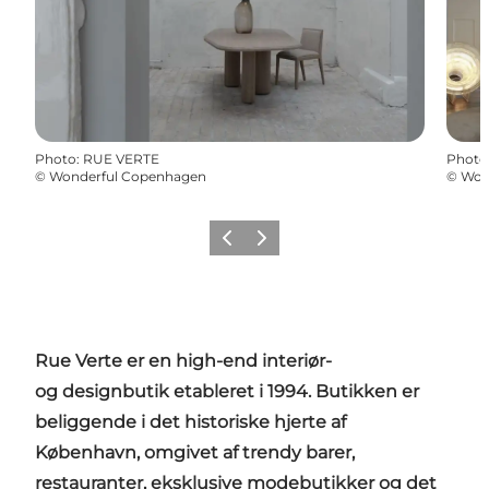
Photo
:
RUE VERTE
Photo
©
Wonderful Copenhagen
©
Won
Previous
Next
Rue Verte er en high-end interiør-
og designbutik etableret i 1994. Butikken er
beliggende i det historiske hjerte af
København, omgivet af trendy barer,
restauranter, eksklusive modebutikker og det