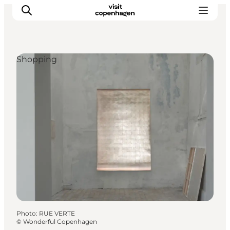
Shopping
Aktiviteter
Mat och dryck
Planera din resa
Photo
:
RUE VERTE
©
Wonderful Copenhagen