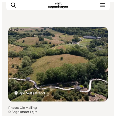
Museer
Aktiviteter
Mat och dryck
Planera din resa
Lejre, Vestsjælland
Photo
:
Ole Malling
©
Sagnlandet Lejre