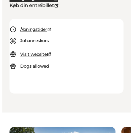
Køb din entrébillet
Åbningstider
⌘
Johanneskors
Visit website
Dogs allowed