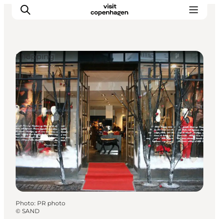
Shopping
Aktiviteter
Mat och dryck
Planera din resa
Photo
:
PR photo
©
SAND