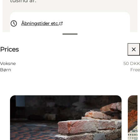
tusind år.
Åbningstider etc.
50 DKK
Prices
Visit website
Voksne
50 DKK
Børn
Free