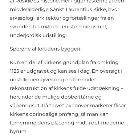
af Roskildes historie. Her ligger resterne af den
middelalderlige Sankt Laurentius Kirke, hvor
arkæologi, arkitektur og fortællinger fra en
svunden tid mødes i en stemningsfuld,
underjordisk udstilling.
Sporene af fortidens byggeri
Kun en del af kirkens grundplan fra omkring
1125 er udgravet og kan ses i dag. En oversigt i
udstillingen giver dog en formodet
rekonstruktion af kirkens fulde udstrækning –
herunder de mulige dobbelttårne og
våbenhuset. På torvet ovenover markerer fliser
kirkens oprindelige omfang, så man kan
fornemme dens placering midt i det moderne
byrum.