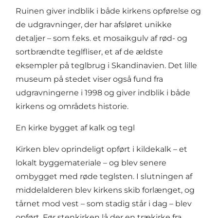
Ruinen giver indblik i både kirkens opførelse og
de udgravninger, der har afsløret unikke
detaljer – som f.eks. et mosaikgulv af rød- og
sortbrændte teglfliser, et af de ældste
eksempler på teglbrug i Skandinavien. Det lille
museum på stedet viser også fund fra
udgravningerne i 1998 og giver indblik i både
kirkens og områdets historie.
En kirke bygget af kalk og tegl
Kirken blev oprindeligt opført i kildekalk – et
lokalt byggemateriale – og blev senere
ombygget med røde teglsten. I slutningen af
middelalderen blev kirkens skib forlænget, og
tårnet mod vest – som stadig står i dag – blev
opført. Før stenkirken lå der en trækirke fra