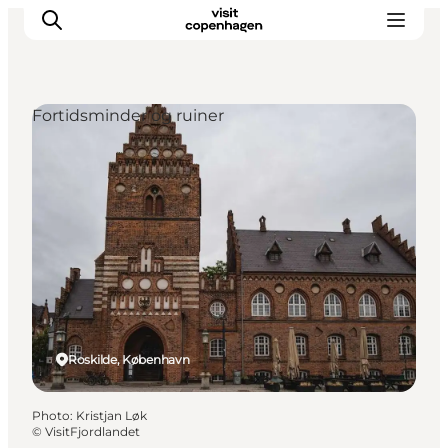
Fortidsminder og ruiner
Aktiviteter
Mat och dryck
Planera din resa
Roskilde, København
Photo
:
Kristjan Løk
©
VisitFjordlandet